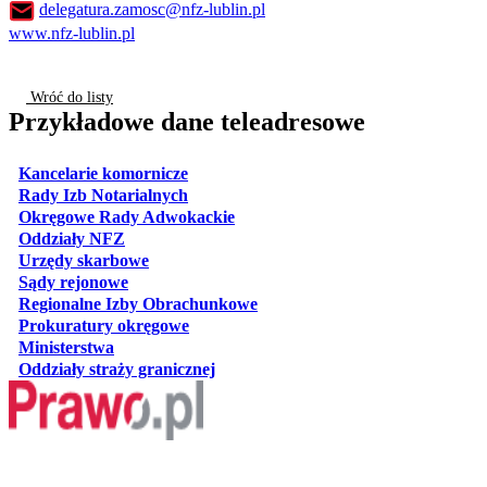
delegatura.zamosc@nfz-lublin.pl
www.nfz-lublin.pl
Wróć do listy
Przykładowe dane teleadresowe
otwiera się w nowej karcie
Kancelarie komornicze
otwiera się w nowej karcie
Rady Izb Notarialnych
otwiera się w nowej karcie
Okręgowe Rady Adwokackie
otwiera się w nowej karcie
Oddziały NFZ
otwiera się w nowej karcie
Urzędy skarbowe
otwiera się w nowej karcie
Sądy rejonowe
otwiera się w nowej karcie
Regionalne Izby Obrachunkowe
otwiera się w nowej karcie
Prokuratury okręgowe
otwiera się w nowej karcie
Ministerstwa
otwiera się w nowej karcie
Oddziały straży granicznej