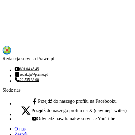
Redakcja serwisu Prawo.pl
801 04 45 45
Numer telefonu:
redakcja@prawo.pl
Adres email:
22 535 88 00
Numer telefonu:
Śledź nas
Przejdź do naszego profilu na Facebooku
facebook - otwiera się w nowej karcie
Przejdź do naszego profilu na X (dawniej Twitter)
x - otwiera się w nowej karcie
Odwiedź nasz kanał w serwisie YouTube
youtube - otwiera się w nowej karcie
O nas
Zespół