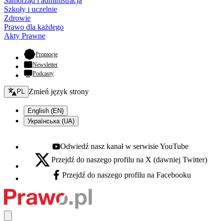
Samorząd i administracja
Szkoły i uczelnie
Zdrowie
Prawo dla każdego
Akty Prawne
- otwiera się w nowej karcie
Promocje
Newsletter
Podcasty
Zmień język - bieżący:
Zmień język strony
PL
English (EN)
Українська (UA)
Odwiedź nasz kanał w serwisie YouTube
Youtube - otwiera się w nowej karcie
Przejdź do naszego profilu na X (dawniej Twitter)
X - otwiera się w nowej karcie
Przejdź do naszego profilu na Facebooku
Facebook - otwiera się w nowej karcie