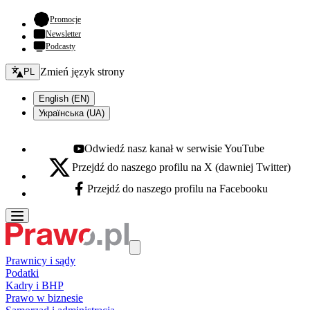
- otwiera się w nowej karcie
Promocje
Newsletter
Podcasty
Zmień język - bieżący:
Zmień język strony
PL
English (EN)
Українська (UA)
Odwiedź nasz kanał w serwisie YouTube
Youtube - otwiera się w nowej karcie
Przejdź do naszego profilu na X (dawniej Twitter)
X - otwiera się w nowej karcie
Przejdź do naszego profilu na Facebooku
Facebook - otwiera się w nowej karcie
Prawnicy i sądy
Podatki
Kadry i BHP
Prawo w biznesie