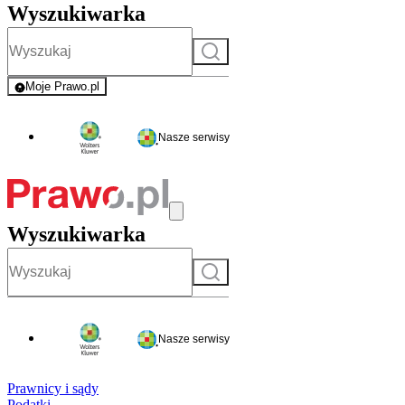
Wyszukiwarka
Szukaj
Moje Prawo.pl
- rejestracja i logowanie do serwisu
Nasze serwisy
Wyszukiwarka
Szukaj
Nasze serwisy
Prawnicy i sądy
Podatki