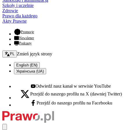
Samorząd i administracja
Szkoły i uczelnie
Zdrowie
Prawo dla każdego
Akty Prawne
- otwiera się w nowej karcie
Promocje
Newsletter
Podcasty
Zmień język - bieżący:
Zmień język strony
PL
English (EN)
Українська (UA)
Odwiedź nasz kanał w serwisie YouTube
Youtube - otwiera się w nowej karcie
Przejdź do naszego profilu na X (dawniej Twitter)
X - otwiera się w nowej karcie
Przejdź do naszego profilu na Facebooku
Facebook - otwiera się w nowej karcie