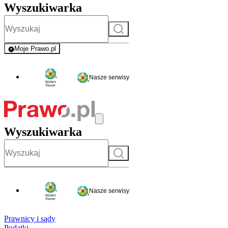
Wyszukiwarka
Szukaj
Moje Prawo.pl
- rejestracja i logowanie do serwisu
Nasze serwisy
Wyszukiwarka
Szukaj
Nasze serwisy
Prawnicy i sądy
Podatki