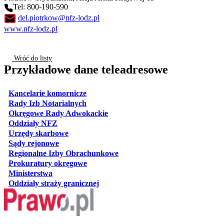
Tel: 800-190-590
del.piotrkow@nfz-lodz.pl
www.nfz-lodz.pl
Wróć do listy
Przykładowe dane teleadresowe
otwiera się w nowej karcie
Kancelarie komornicze
otwiera się w nowej karcie
Rady Izb Notarialnych
otwiera się w nowej karcie
Okręgowe Rady Adwokackie
otwiera się w nowej karcie
Oddziały NFZ
otwiera się w nowej karcie
Urzędy skarbowe
otwiera się w nowej karcie
Sądy rejonowe
otwiera się w nowej karcie
Regionalne Izby Obrachunkowe
otwiera się w nowej karcie
Prokuratury okręgowe
otwiera się w nowej karcie
Ministerstwa
otwiera się w nowej karcie
Oddziały straży granicznej