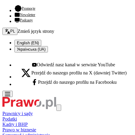
- otwiera się w nowej karcie
Promocje
Newsletter
Podcasty
Zmień język - bieżący:
Zmień język strony
PL
English (EN)
Українська (UA)
Odwiedź nasz kanał w serwisie YouTube
Youtube - otwiera się w nowej karcie
Przejdź do naszego profilu na X (dawniej Twitter)
X - otwiera się w nowej karcie
Przejdź do naszego profilu na Facebooku
Facebook - otwiera się w nowej karcie
Prawnicy i sądy
Podatki
Kadry i BHP
Prawo w biznesie