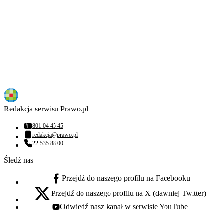
Redakcja serwisu Prawo.pl
801 04 45 45
Numer telefonu:
redakcja@prawo.pl
Adres email:
22 535 88 00
Numer telefonu:
Śledź nas
Przejdź do naszego profilu na Facebooku
facebook - otwiera się w nowej karcie
Przejdź do naszego profilu na X (dawniej Twitter)
x - otwiera się w nowej karcie
Odwiedź nasz kanał w serwisie YouTube
youtube - otwiera się w nowej karcie