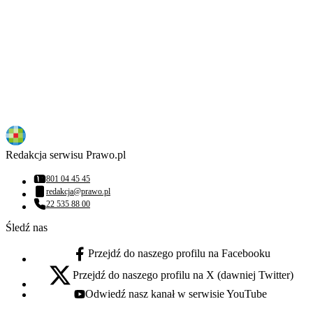
Redakcja serwisu Prawo.pl
801 04 45 45
Numer telefonu:
redakcja@prawo.pl
Adres email:
22 535 88 00
Numer telefonu:
Śledź nas
Przejdź do naszego profilu na Facebooku
facebook - otwiera się w nowej karcie
Przejdź do naszego profilu na X (dawniej Twitter)
x - otwiera się w nowej karcie
Odwiedź nasz kanał w serwisie YouTube
youtube - otwiera się w nowej karcie