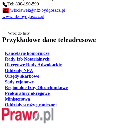
Tel: 800-190-590
wloclawek@nfz-bydgoszcz.pl
www.nfz-bydgoszcz.pl
Wróć do listy
Przykładowe dane teleadresowe
otwiera się w nowej karcie
Kancelarie komornicze
otwiera się w nowej karcie
Rady Izb Notarialnych
otwiera się w nowej karcie
Okręgowe Rady Adwokackie
otwiera się w nowej karcie
Oddziały NFZ
otwiera się w nowej karcie
Urzędy skarbowe
otwiera się w nowej karcie
Sądy rejonowe
otwiera się w nowej karcie
Regionalne Izby Obrachunkowe
otwiera się w nowej karcie
Prokuratury okręgowe
otwiera się w nowej karcie
Ministerstwa
otwiera się w nowej karcie
Oddziały straży granicznej