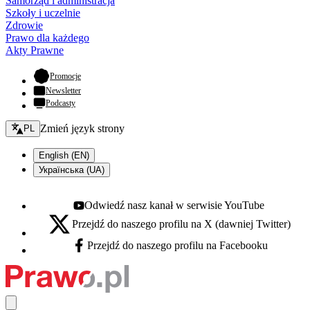
Samorząd i administracja
Szkoły i uczelnie
Zdrowie
Prawo dla każdego
Akty Prawne
- otwiera się w nowej karcie
Promocje
Newsletter
Podcasty
Zmień język - bieżący:
Zmień język strony
PL
English (EN)
Українська (UA)
Odwiedź nasz kanał w serwisie YouTube
Youtube - otwiera się w nowej karcie
Przejdź do naszego profilu na X (dawniej Twitter)
X - otwiera się w nowej karcie
Przejdź do naszego profilu na Facebooku
Facebook - otwiera się w nowej karcie