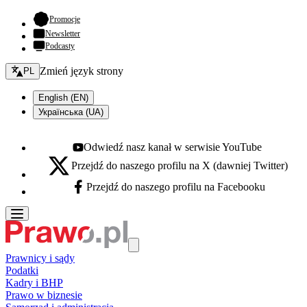
- otwiera się w nowej karcie
Promocje
Newsletter
Podcasty
Zmień język - bieżący:
Zmień język strony
PL
English (EN)
Українська (UA)
Odwiedź nasz kanał w serwisie YouTube
Youtube - otwiera się w nowej karcie
Przejdź do naszego profilu na X (dawniej Twitter)
X - otwiera się w nowej karcie
Przejdź do naszego profilu na Facebooku
Facebook - otwiera się w nowej karcie
Prawnicy i sądy
Podatki
Kadry i BHP
Prawo w biznesie