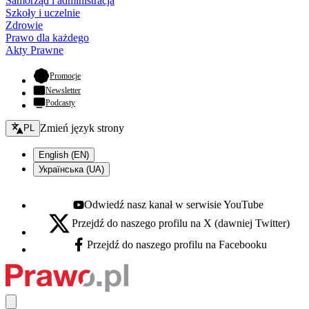
Samorząd i administracja
Szkoły i uczelnie
Zdrowie
Prawo dla każdego
Akty Prawne
- otwiera się w nowej karcie
Promocje
Newsletter
Podcasty
Zmień język - bieżący:
Zmień język strony
PL
English (EN)
Українська (UA)
Odwiedź nasz kanał w serwisie YouTube
Youtube - otwiera się w nowej karcie
Przejdź do naszego profilu na X (dawniej Twitter)
X - otwiera się w nowej karcie
Przejdź do naszego profilu na Facebooku
Facebook - otwiera się w nowej karcie