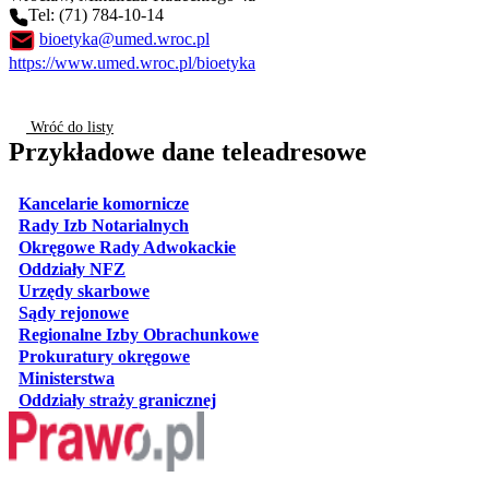
Tel: (71) 784-10-14
bioetyka@umed.wroc.pl
https://www.umed.wroc.pl/bioetyka
Wróć do listy
Przykładowe dane teleadresowe
otwiera się w nowej karcie
Kancelarie komornicze
otwiera się w nowej karcie
Rady Izb Notarialnych
otwiera się w nowej karcie
Okręgowe Rady Adwokackie
otwiera się w nowej karcie
Oddziały NFZ
otwiera się w nowej karcie
Urzędy skarbowe
otwiera się w nowej karcie
Sądy rejonowe
otwiera się w nowej karcie
Regionalne Izby Obrachunkowe
otwiera się w nowej karcie
Prokuratury okręgowe
otwiera się w nowej karcie
Ministerstwa
otwiera się w nowej karcie
Oddziały straży granicznej