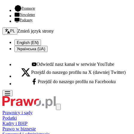
- otwiera się w nowej karcie
Promocje
Newsletter
Podcasty
Zmień język - bieżący:
Zmień język strony
PL
English (EN)
Українська (UA)
Odwiedź nasz kanał w serwisie YouTube
Youtube - otwiera się w nowej karcie
Przejdź do naszego profilu na X (dawniej Twitter)
X - otwiera się w nowej karcie
Przejdź do naszego profilu na Facebooku
Facebook - otwiera się w nowej karcie
Prawnicy i sądy
Podatki
Kadry i BHP
Prawo w biznesie