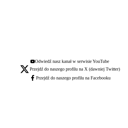
Odwiedź nasz kanał w serwisie YouTube
Youtube - otwiera się w nowej karcie
Przejdź do naszego profilu na X (dawniej Twitter)
X - otwiera się w nowej karcie
Przejdź do naszego profilu na Facebooku
Facebook - otwiera się w nowej karcie