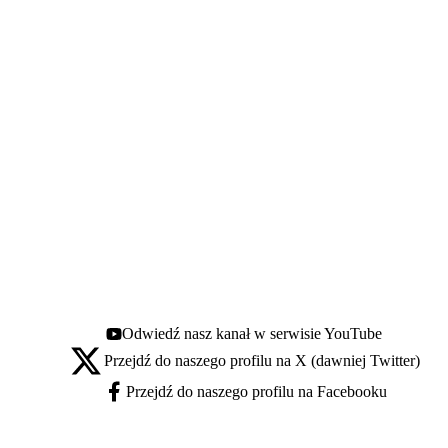
Odwiedź nasz kanał w serwisie YouTube
Youtube - otwiera się w nowej karcie
Przejdź do naszego profilu na X (dawniej Twitter)
X - otwiera się w nowej karcie
Przejdź do naszego profilu na Facebooku
Facebook - otwiera się w nowej karcie