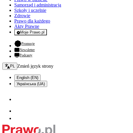
Samorząd i administracja
Szkoły i uczelnie
Zdrowie
Prawo dla każdego
Akty Prawne
Moje Prawo.pl
- rejestracja i logowanie do serwisu
- otwiera się w nowej karcie
Promocje
Newsletter
Podcasty
Zmień język - bieżący:
Zmień język strony
PL
English (EN)
Українська (UA)