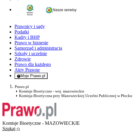
Nasze serwisy
Prawnicy i sądy
Podatki
Kadry i BHP
Prawo w biznesie
Samorząd i administracja
Szkoły i uczelnie
Zdrowie
Prawo dla każdego
Akty Prawne
Moje Prawo.pl
- rejestracja i logowanie do serwisu
Prawo.pl
Komisje Bioetyczne - woj. mazowieckie
Komisja Bioetyczna przy Mazowieckiej Uczelni Publicznej w Płocku
Komisje Bioetyczne - MAZOWIECKIE
Szukaj