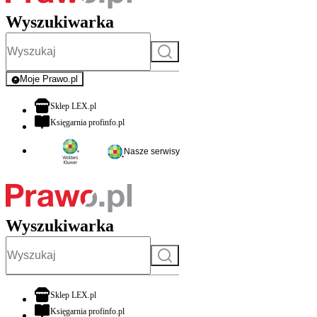
Wyszukiwarka
Szukaj
Moje Prawo.pl
- rejestracja i logowanie do serwisu
otwiera się w nowej karcie
Sklep LEX.pl
otwiera się w nowej karcie
Księgarnia profinfo.pl
Nasze serwisy
Wyszukiwarka
Szukaj
otwiera się w nowej karcie
Sklep LEX.pl
otwiera się w nowej karcie
Księgarnia profinfo.pl