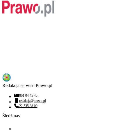
Redakcja serwisu Prawo.pl
801 04 45 45
Numer telefonu:
redakcja@prawo.pl
Adres email:
22 535 88 00
Numer telefonu:
Śledź nas