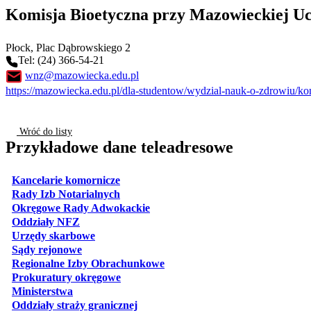
Komisja Bioetyczna przy Mazowieckiej Uc
Płock
, Plac Dąbrowskiego 2
Tel: (24) 366-54-21
wnz@mazowiecka.edu.pl
https://mazowiecka.edu.pl/dla-studentow/wydzial-nauk-o-zdrowiu/kom
Wróć do listy
Przykładowe dane teleadresowe
otwiera się w nowej karcie
Kancelarie komornicze
otwiera się w nowej karcie
Rady Izb Notarialnych
otwiera się w nowej karcie
Okręgowe Rady Adwokackie
otwiera się w nowej karcie
Oddziały NFZ
otwiera się w nowej karcie
Urzędy skarbowe
otwiera się w nowej karcie
Sądy rejonowe
otwiera się w nowej karcie
Regionalne Izby Obrachunkowe
otwiera się w nowej karcie
Prokuratury okręgowe
otwiera się w nowej karcie
Ministerstwa
otwiera się w nowej karcie
Oddziały straży granicznej