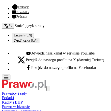
- otwiera się w nowej karcie
Promocje
Newsletter
Podcasty
Zmień język - bieżący:
Zmień język strony
PL
English (EN)
Українська (UA)
Odwiedź nasz kanał w serwisie YouTube
Youtube - otwiera się w nowej karcie
Przejdź do naszego profilu na X (dawniej Twitter)
X - otwiera się w nowej karcie
Przejdź do naszego profilu na Facebooku
Facebook - otwiera się w nowej karcie
Prawnicy i sądy
Podatki
Kadry i BHP
Prawo w biznesie