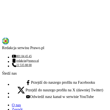
Redakcja serwisu Prawo.pl
801 04 45 45
Numer telefonu:
redakcja@prawo.pl
Adres email:
22 535 88 00
Numer telefonu:
Śledź nas
Przejdź do naszego profilu na Facebooku
facebook - otwiera się w nowej karcie
Przejdź do naszego profilu na X (dawniej Twitter)
x - otwiera się w nowej karcie
Odwiedź nasz kanał w serwisie YouTube
youtube - otwiera się w nowej karcie
O nas
Zespół