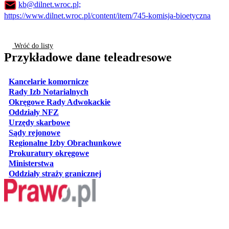
kb@dilnet.wroc.pl;
https://www.dilnet.wroc.pl/content/item/745-komisja-bioetyczna
Wróć do listy
Przykładowe dane teleadresowe
otwiera się w nowej karcie
Kancelarie komornicze
otwiera się w nowej karcie
Rady Izb Notarialnych
otwiera się w nowej karcie
Okręgowe Rady Adwokackie
otwiera się w nowej karcie
Oddziały NFZ
otwiera się w nowej karcie
Urzędy skarbowe
otwiera się w nowej karcie
Sądy rejonowe
otwiera się w nowej karcie
Regionalne Izby Obrachunkowe
otwiera się w nowej karcie
Prokuratury okręgowe
otwiera się w nowej karcie
Ministerstwa
otwiera się w nowej karcie
Oddziały straży granicznej