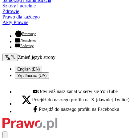
Samorząd i administracja
Szkoły i uczelnie
Zdrowie
Prawo dla każdego
Akty Prawne
- otwiera się w nowej karcie
Promocje
Newsletter
Podcasty
Zmień język - bieżący:
Zmień język strony
PL
English (EN)
Українська (UA)
Odwiedź nasz kanał w serwisie YouTube
Youtube - otwiera się w nowej karcie
Przejdź do naszego profilu na X (dawniej Twitter)
X - otwiera się w nowej karcie
Przejdź do naszego profilu na Facebooku
Facebook - otwiera się w nowej karcie