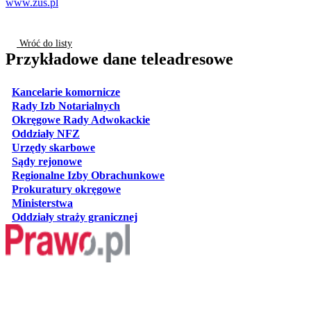
www.zus.pl
Wróć do listy
Przykładowe dane teleadresowe
otwiera się w nowej karcie
Kancelarie komornicze
otwiera się w nowej karcie
Rady Izb Notarialnych
otwiera się w nowej karcie
Okręgowe Rady Adwokackie
otwiera się w nowej karcie
Oddziały NFZ
otwiera się w nowej karcie
Urzędy skarbowe
otwiera się w nowej karcie
Sądy rejonowe
otwiera się w nowej karcie
Regionalne Izby Obrachunkowe
otwiera się w nowej karcie
Prokuratury okręgowe
otwiera się w nowej karcie
Ministerstwa
otwiera się w nowej karcie
Oddziały straży granicznej