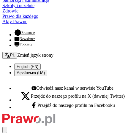
Samorząd i administracja
Szkoły i uczelnie
Zdrowie
Prawo dla każdego
Akty Prawne
- otwiera się w nowej karcie
Promocje
Newsletter
Podcasty
Zmień język - bieżący:
Zmień język strony
PL
English (EN)
Українська (UA)
Odwiedź nasz kanał w serwisie YouTube
Youtube - otwiera się w nowej karcie
Przejdź do naszego profilu na X (dawniej Twitter)
X - otwiera się w nowej karcie
Przejdź do naszego profilu na Facebooku
Facebook - otwiera się w nowej karcie