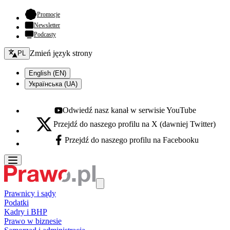
- otwiera się w nowej karcie
Promocje
Newsletter
Podcasty
Zmień język - bieżący:
Zmień język strony
PL
English (EN)
Українська (UA)
Odwiedź nasz kanał w serwisie YouTube
Youtube - otwiera się w nowej karcie
Przejdź do naszego profilu na X (dawniej Twitter)
X - otwiera się w nowej karcie
Przejdź do naszego profilu na Facebooku
Facebook - otwiera się w nowej karcie
Prawnicy i sądy
Podatki
Kadry i BHP
Prawo w biznesie