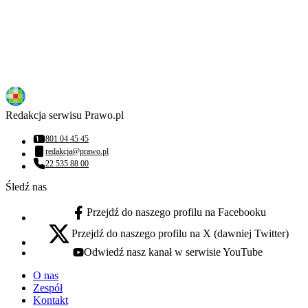
Redakcja serwisu Prawo.pl
801 04 45 45
Numer telefonu:
redakcja@prawo.pl
Adres email:
22 535 88 00
Numer telefonu:
Śledź nas
Przejdź do naszego profilu na Facebooku
facebook - otwiera się w nowej karcie
Przejdź do naszego profilu na X (dawniej Twitter)
x - otwiera się w nowej karcie
Odwiedź nasz kanał w serwisie YouTube
youtube - otwiera się w nowej karcie
O nas
Zespół
Kontakt