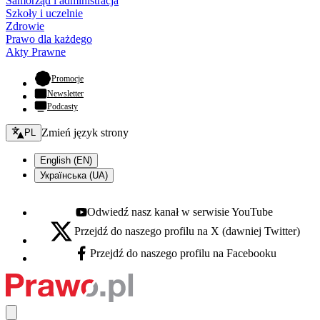
Samorząd i administracja
Szkoły i uczelnie
Zdrowie
Prawo dla każdego
Akty Prawne
- otwiera się w nowej karcie
Promocje
Newsletter
Podcasty
Zmień język - bieżący:
Zmień język strony
PL
English (EN)
Українська (UA)
Odwiedź nasz kanał w serwisie YouTube
Youtube - otwiera się w nowej karcie
Przejdź do naszego profilu na X (dawniej Twitter)
X - otwiera się w nowej karcie
Przejdź do naszego profilu na Facebooku
Facebook - otwiera się w nowej karcie