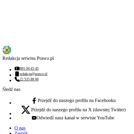
Redakcja serwisu Prawo.pl
801 04 45 45
Numer telefonu:
redakcja@prawo.pl
Adres email:
22 535 88 00
Numer telefonu:
Śledź nas
Przejdź do naszego profilu na Facebooku
facebook - otwiera się w nowej karcie
Przejdź do naszego profilu na X (dawniej Twitter)
x - otwiera się w nowej karcie
Odwiedź nasz kanał w serwisie YouTube
youtube - otwiera się w nowej karcie
O nas
Zespół