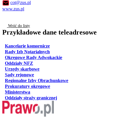
cot@zus.pl
www.zus.pl
Wróć do listy
Przykładowe dane teleadresowe
otwiera się w nowej karcie
Kancelarie komornicze
otwiera się w nowej karcie
Rady Izb Notarialnych
otwiera się w nowej karcie
Okręgowe Rady Adwokackie
otwiera się w nowej karcie
Oddziały NFZ
otwiera się w nowej karcie
Urzędy skarbowe
otwiera się w nowej karcie
Sądy rejonowe
otwiera się w nowej karcie
Regionalne Izby Obrachunkowe
otwiera się w nowej karcie
Prokuratury okręgowe
otwiera się w nowej karcie
Ministerstwa
otwiera się w nowej karcie
Oddziały straży granicznej