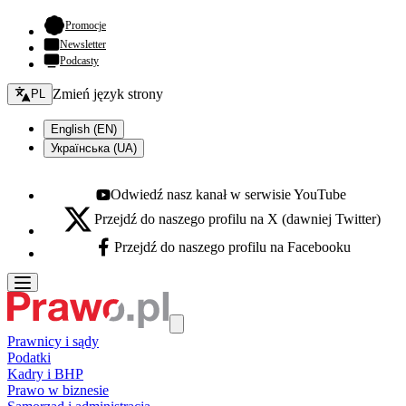
- otwiera się w nowej karcie
Promocje
Newsletter
Podcasty
Zmień język - bieżący:
Zmień język strony
PL
English (EN)
Українська (UA)
Odwiedź nasz kanał w serwisie YouTube
Youtube - otwiera się w nowej karcie
Przejdź do naszego profilu na X (dawniej Twitter)
X - otwiera się w nowej karcie
Przejdź do naszego profilu na Facebooku
Facebook - otwiera się w nowej karcie
Prawnicy i sądy
Podatki
Kadry i BHP
Prawo w biznesie