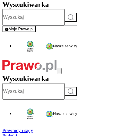
Wyszukiwarka
Szukaj
Moje Prawo.pl
- rejestracja i logowanie do serwisu
Nasze serwisy
Wyszukiwarka
Szukaj
Nasze serwisy
Prawnicy i sądy
Podatki