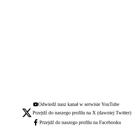
Odwiedź nasz kanał w serwisie YouTube
Youtube - otwiera się w nowej karcie
Przejdź do naszego profilu na X (dawniej Twitter)
X - otwiera się w nowej karcie
Przejdź do naszego profilu na Facebooku
Facebook - otwiera się w nowej karcie