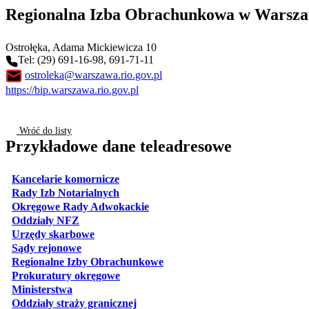
Regionalna Izba Obrachunkowa w Warszaw
Ostrołęka
, Adama Mickiewicza 10
Tel: (29) 691-16-98, 691-71-11
ostroleka@warszawa.rio.gov.pl
https://bip.warszawa.rio.gov.pl
Wróć do listy
Przykładowe dane teleadresowe
otwiera się w nowej karcie
Kancelarie komornicze
otwiera się w nowej karcie
Rady Izb Notarialnych
otwiera się w nowej karcie
Okręgowe Rady Adwokackie
otwiera się w nowej karcie
Oddziały NFZ
otwiera się w nowej karcie
Urzędy skarbowe
otwiera się w nowej karcie
Sądy rejonowe
otwiera się w nowej karcie
Regionalne Izby Obrachunkowe
otwiera się w nowej karcie
Prokuratury okręgowe
otwiera się w nowej karcie
Ministerstwa
otwiera się w nowej karcie
Oddziały straży granicznej