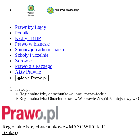
Nasze serwisy
Prawnicy i sądy
Podatki
Kadry i BHP
Prawo w biznesie
Samorząd i administracja
Szkoły i uczelnie
Zdrowie
Prawo dla każdego
Akty Prawne
Moje Prawo.pl
- rejestracja i logowanie do serwisu
Prawo.pl
Regionalne izby obrachunkowe - woj. mazowieckie
Regionalna Izba Obrachunkowa w Warszawie Zespół Zamiejscowy w Os
Regionalne izby obrachunkowe - MAZOWIECKIE
Szukaj