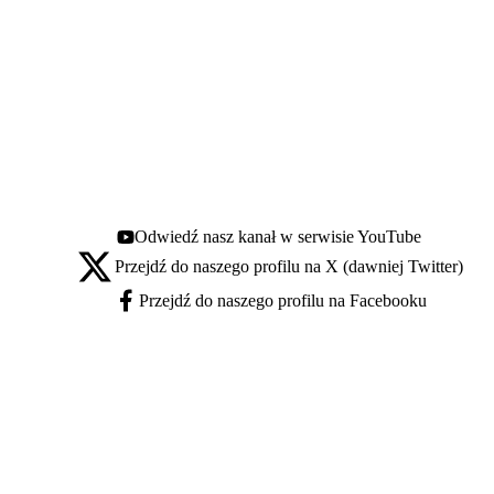
Odwiedź nasz kanał w serwisie YouTube
Youtube - otwiera się w nowej karcie
Przejdź do naszego profilu na X (dawniej Twitter)
X - otwiera się w nowej karcie
Przejdź do naszego profilu na Facebooku
Facebook - otwiera się w nowej karcie