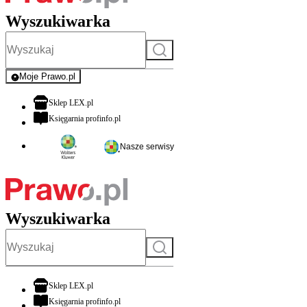
Wyszukiwarka
Szukaj
Moje Prawo.pl
- rejestracja i logowanie do serwisu
otwiera się w nowej karcie
Sklep LEX.pl
otwiera się w nowej karcie
Księgarnia profinfo.pl
Nasze serwisy
Wyszukiwarka
Szukaj
otwiera się w nowej karcie
Sklep LEX.pl
otwiera się w nowej karcie
Księgarnia profinfo.pl