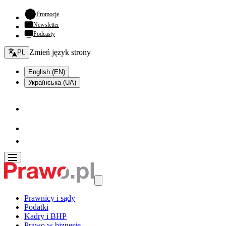
- otwiera się w nowej karcie
Promocje
Newsletter
Podcasty
Zmień język - bieżący:
Zmień język strony
PL
English (EN)
Українська (UA)
Prawnicy i sądy
Podatki
Kadry i BHP
Prawo w biznesie