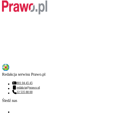
Redakcja serwisu Prawo.pl
801 04 45 45
Numer telefonu:
redakcja@prawo.pl
Adres email:
22 535 88 00
Numer telefonu:
Śledź nas