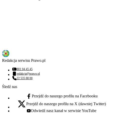
Redakcja serwisu Prawo.pl
801 04 45 45
Numer telefonu:
redakcja@prawo.pl
Adres email:
22 535 88 00
Numer telefonu:
Śledź nas
Przejdź do naszego profilu na Facebooku
facebook - otwiera się w nowej karcie
Przejdź do naszego profilu na X (dawniej Twitter)
x - otwiera się w nowej karcie
Odwiedź nasz kanał w serwisie YouTube
youtube - otwiera się w nowej karcie