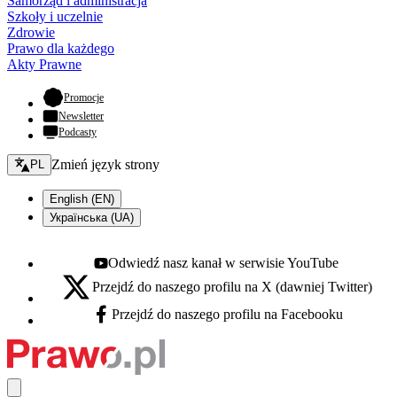
Samorząd i administracja
Szkoły i uczelnie
Zdrowie
Prawo dla każdego
Akty Prawne
- otwiera się w nowej karcie
Promocje
Newsletter
Podcasty
Zmień język - bieżący:
Zmień język strony
PL
English (EN)
Українська (UA)
Odwiedź nasz kanał w serwisie YouTube
Youtube - otwiera się w nowej karcie
Przejdź do naszego profilu na X (dawniej Twitter)
X - otwiera się w nowej karcie
Przejdź do naszego profilu na Facebooku
Facebook - otwiera się w nowej karcie