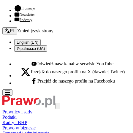
- otwiera się w nowej karcie
Promocje
Newsletter
Podcasty
Zmień język - bieżący:
Zmień język strony
PL
English (EN)
Українська (UA)
Odwiedź nasz kanał w serwisie YouTube
Youtube - otwiera się w nowej karcie
Przejdź do naszego profilu na X (dawniej Twitter)
X - otwiera się w nowej karcie
Przejdź do naszego profilu na Facebooku
Facebook - otwiera się w nowej karcie
Prawnicy i sądy
Podatki
Kadry i BHP
Prawo w biznesie