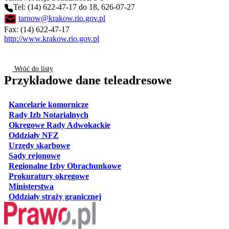
Tel: (14) 622-47-17 do 18, 626-07-27
tarnow@krakow.rio.gov.pl
Fax: (14) 622-47-17
http://www.krakow.rio.gov.pl
Wróć do listy
Przykładowe dane teleadresowe
otwiera się w nowej karcie
Kancelarie komornicze
otwiera się w nowej karcie
Rady Izb Notarialnych
otwiera się w nowej karcie
Okręgowe Rady Adwokackie
otwiera się w nowej karcie
Oddziały NFZ
otwiera się w nowej karcie
Urzędy skarbowe
otwiera się w nowej karcie
Sądy rejonowe
otwiera się w nowej karcie
Regionalne Izby Obrachunkowe
otwiera się w nowej karcie
Prokuratury okręgowe
otwiera się w nowej karcie
Ministerstwa
otwiera się w nowej karcie
Oddziały straży granicznej