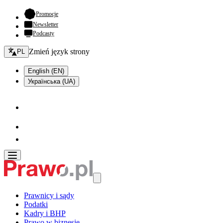
- otwiera się w nowej karcie
Promocje
Newsletter
Podcasty
Zmień język - bieżący:
Zmień język strony
PL
English (EN)
Українська (UA)
Prawnicy i sądy
Podatki
Kadry i BHP
Prawo w biznesie