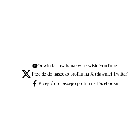
Odwiedź nasz kanał w serwisie YouTube
Youtube - otwiera się w nowej karcie
Przejdź do naszego profilu na X (dawniej Twitter)
X - otwiera się w nowej karcie
Przejdź do naszego profilu na Facebooku
Facebook - otwiera się w nowej karcie