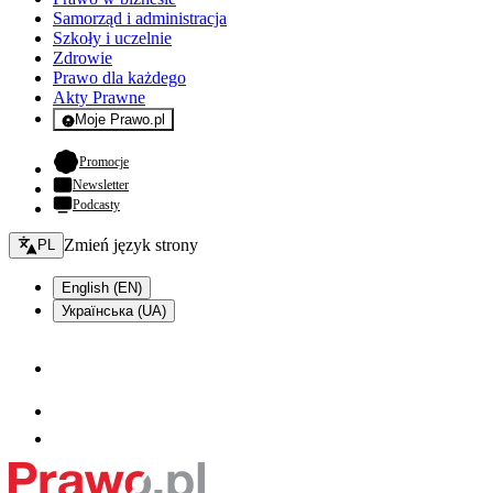
Samorząd i administracja
Szkoły i uczelnie
Zdrowie
Prawo dla każdego
Akty Prawne
Moje Prawo.pl
- rejestracja i logowanie do serwisu
- otwiera się w nowej karcie
Promocje
Newsletter
Podcasty
Zmień język - bieżący:
Zmień język strony
PL
English (EN)
Українська (UA)