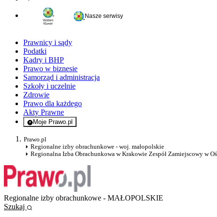
Nasze serwisy
Prawnicy i sądy
Podatki
Kadry i BHP
Prawo w biznesie
Samorząd i administracja
Szkoły i uczelnie
Zdrowie
Prawo dla każdego
Akty Prawne
Moje Prawo.pl
- rejestracja i logowanie do serwisu
Prawo.pl
Regionalne izby obrachunkowe - woj. małopolskie
Regionalna Izba Obrachunkowa w Krakowie Zespół Zamiejscowy w O
Regionalne izby obrachunkowe - MAŁOPOLSKIE
Szukaj