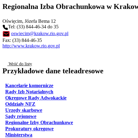
Regionalna Izba Obrachunkowa w Krakow
Oświęcim
, Józefa Bema 12
Tel: (33) 844-46-34 do 35
oswiecim@krakow.rio.gov.pl
Fax: (33) 844-46-35
http://www.krakow.rio.gov.pl
Wróć do listy
Przykładowe dane teleadresowe
otwiera się w nowej karcie
Kancelarie komornicze
otwiera się w nowej karcie
Rady Izb Notarialnych
otwiera się w nowej karcie
Okręgowe Rady Adwokackie
otwiera się w nowej karcie
Oddziały NFZ
otwiera się w nowej karcie
Urzędy skarbowe
otwiera się w nowej karcie
Sądy rejonowe
otwiera się w nowej karcie
Regionalne Izby Obrachunkowe
otwiera się w nowej karcie
Prokuratury okręgowe
otwiera się w nowej karcie
Ministerstwa