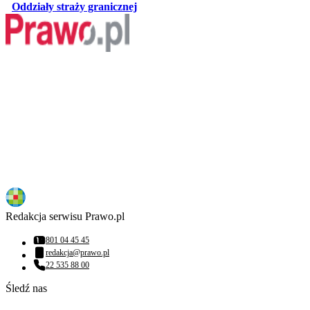
otwiera się w nowej karcie
Oddziały straży granicznej
Redakcja serwisu Prawo.pl
801 04 45 45
Numer telefonu:
redakcja@prawo.pl
Adres email:
22 535 88 00
Numer telefonu:
Śledź nas