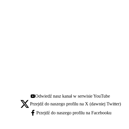
Odwiedź nasz kanał w serwisie YouTube
Youtube - otwiera się w nowej karcie
Przejdź do naszego profilu na X (dawniej Twitter)
X - otwiera się w nowej karcie
Przejdź do naszego profilu na Facebooku
Facebook - otwiera się w nowej karcie