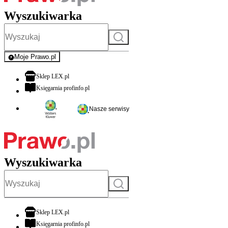
Wyszukiwarka
Szukaj
Moje Prawo.pl
- rejestracja i logowanie do serwisu
otwiera się w nowej karcie
Sklep LEX.pl
otwiera się w nowej karcie
Księgarnia profinfo.pl
Nasze serwisy
Wyszukiwarka
Szukaj
otwiera się w nowej karcie
Sklep LEX.pl
otwiera się w nowej karcie
Księgarnia profinfo.pl