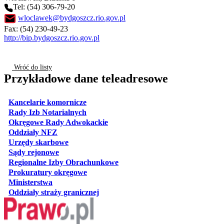
Tel: (54) 306-79-20
wloclawek@bydgoszcz.rio.gov.pl
Fax: (54) 230-49-23
http://bip.bydgoszcz.rio.gov.pl
Wróć do listy
Przykładowe dane teleadresowe
otwiera się w nowej karcie
Kancelarie komornicze
otwiera się w nowej karcie
Rady Izb Notarialnych
otwiera się w nowej karcie
Okręgowe Rady Adwokackie
otwiera się w nowej karcie
Oddziały NFZ
otwiera się w nowej karcie
Urzędy skarbowe
otwiera się w nowej karcie
Sądy rejonowe
otwiera się w nowej karcie
Regionalne Izby Obrachunkowe
otwiera się w nowej karcie
Prokuratury okręgowe
otwiera się w nowej karcie
Ministerstwa
otwiera się w nowej karcie
Oddziały straży granicznej