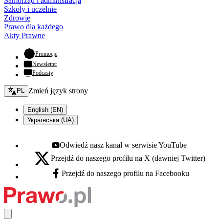
Samorząd i administracja
Szkoły i uczelnie
Zdrowie
Prawo dla każdego
Akty Prawne
- otwiera się w nowej karcie
Promocje
Newsletter
Podcasty
Zmień język - bieżący:
Zmień język strony
PL
English (EN)
Українська (UA)
Odwiedź nasz kanał w serwisie YouTube
Youtube - otwiera się w nowej karcie
Przejdź do naszego profilu na X (dawniej Twitter)
X - otwiera się w nowej karcie
Przejdź do naszego profilu na Facebooku
Facebook - otwiera się w nowej karcie