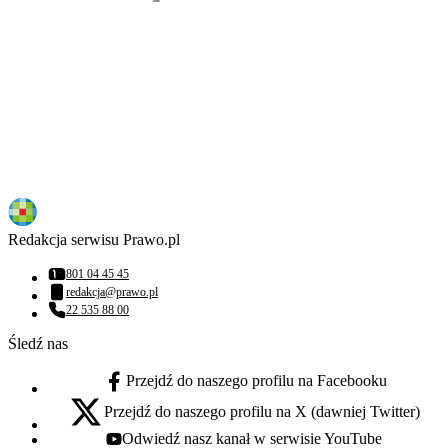
Redakcja serwisu Prawo.pl
801 04 45 45
Numer telefonu:
redakcja@prawo.pl
Adres email:
22 535 88 00
Numer telefonu:
Śledź nas
Przejdź do naszego profilu na Facebooku
facebook - otwiera się w nowej karcie
Przejdź do naszego profilu na X (dawniej Twitter)
x - otwiera się w nowej karcie
Odwiedź nasz kanał w serwisie YouTube
youtube - otwiera się w nowej karcie