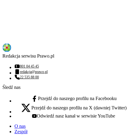
Redakcja serwisu Prawo.pl
801 04 45 45
Numer telefonu:
redakcja@prawo.pl
Adres email:
22 535 88 00
Numer telefonu:
Śledź nas
Przejdź do naszego profilu na Facebooku
facebook - otwiera się w nowej karcie
Przejdź do naszego profilu na X (dawniej Twitter)
x - otwiera się w nowej karcie
Odwiedź nasz kanał w serwisie YouTube
youtube - otwiera się w nowej karcie
O nas
Zespół