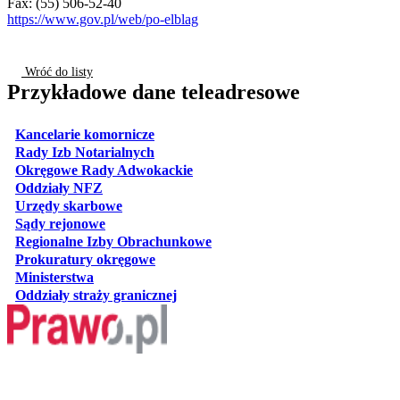
Fax: (55) 506-52-40
https://www.gov.pl/web/po-elblag
Wróć do listy
Przykładowe dane teleadresowe
otwiera się w nowej karcie
Kancelarie komornicze
otwiera się w nowej karcie
Rady Izb Notarialnych
otwiera się w nowej karcie
Okręgowe Rady Adwokackie
otwiera się w nowej karcie
Oddziały NFZ
otwiera się w nowej karcie
Urzędy skarbowe
otwiera się w nowej karcie
Sądy rejonowe
otwiera się w nowej karcie
Regionalne Izby Obrachunkowe
otwiera się w nowej karcie
Prokuratury okręgowe
otwiera się w nowej karcie
Ministerstwa
otwiera się w nowej karcie
Oddziały straży granicznej