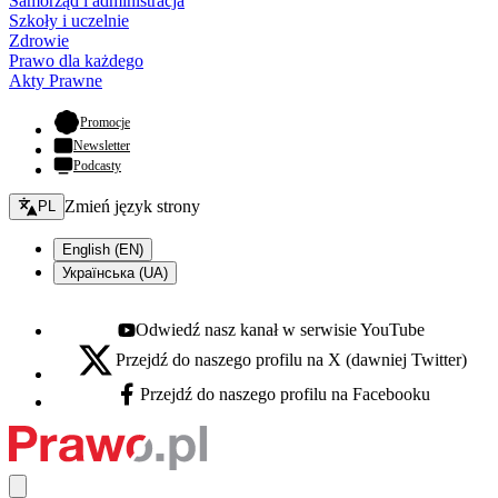
Samorząd i administracja
Szkoły i uczelnie
Zdrowie
Prawo dla każdego
Akty Prawne
- otwiera się w nowej karcie
Promocje
Newsletter
Podcasty
Zmień język - bieżący:
Zmień język strony
PL
English (EN)
Українська (UA)
Odwiedź nasz kanał w serwisie YouTube
Youtube - otwiera się w nowej karcie
Przejdź do naszego profilu na X (dawniej Twitter)
X - otwiera się w nowej karcie
Przejdź do naszego profilu na Facebooku
Facebook - otwiera się w nowej karcie