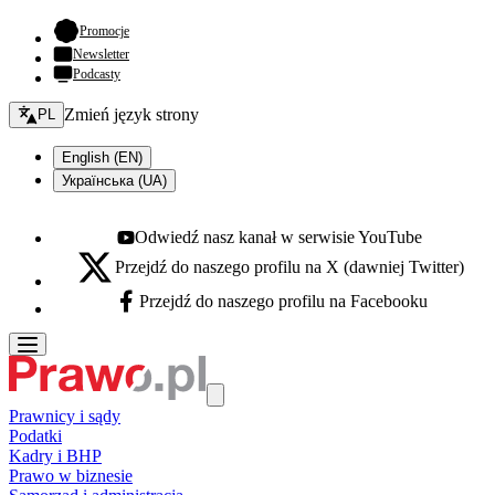
- otwiera się w nowej karcie
Promocje
Newsletter
Podcasty
Zmień język - bieżący:
Zmień język strony
PL
English (EN)
Українська (UA)
Odwiedź nasz kanał w serwisie YouTube
Youtube - otwiera się w nowej karcie
Przejdź do naszego profilu na X (dawniej Twitter)
X - otwiera się w nowej karcie
Przejdź do naszego profilu na Facebooku
Facebook - otwiera się w nowej karcie
Prawnicy i sądy
Podatki
Kadry i BHP
Prawo w biznesie