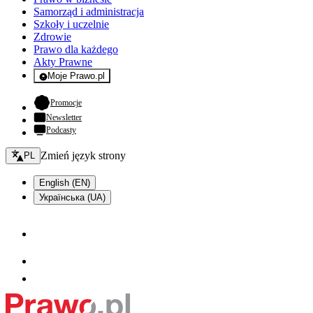
Samorząd i administracja
Szkoły i uczelnie
Zdrowie
Prawo dla każdego
Akty Prawne
Moje Prawo.pl
- rejestracja i logowanie do serwisu
- otwiera się w nowej karcie
Promocje
Newsletter
Podcasty
Zmień język - bieżący:
Zmień język strony
PL
English (EN)
Українська (UA)