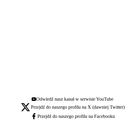
Odwiedź nasz kanał w serwisie YouTube
Youtube - otwiera się w nowej karcie
Przejdź do naszego profilu na X (dawniej Twitter)
X - otwiera się w nowej karcie
Przejdź do naszego profilu na Facebooku
Facebook - otwiera się w nowej karcie