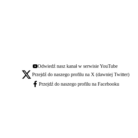
Odwiedź nasz kanał w serwisie YouTube
Youtube - otwiera się w nowej karcie
Przejdź do naszego profilu na X (dawniej Twitter)
X - otwiera się w nowej karcie
Przejdź do naszego profilu na Facebooku
Facebook - otwiera się w nowej karcie