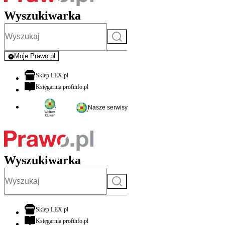
Wyszukiwarka
Szukaj
Moje Prawo.pl
- rejestracja i logowanie do serwisu
otwiera się w nowej karcie
Sklep LEX.pl
otwiera się w nowej karcie
Księgarnia profinfo.pl
Nasze serwisy
Wyszukiwarka
Szukaj
otwiera się w nowej karcie
Sklep LEX.pl
otwiera się w nowej karcie
Księgarnia profinfo.pl