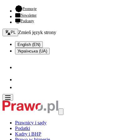
- otwiera się w nowej karcie
Promocje
Newsletter
Podcasty
Zmień język - bieżący:
Zmień język strony
PL
English (EN)
Українська (UA)
Prawnicy i sądy
Podatki
Kadry i BHP
Prawo w biznesie