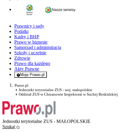
Nasze serwisy
Prawnicy i sądy
Podatki
Kadry i BHP
Prawo w biznesie
Samorząd i administracja
Szkoły i uczelnie
Zdrowie
Prawo dla każdego
Akty Prawne
Moje Prawo.pl
- rejestracja i logowanie do serwisu
Prawo.pl
Jednostki terytorialne ZUS - woj. małopolskie
Oddział ZUS w Chrzanowie Inspektorat w Suchej Beskidzkiej
Jednostki terytorialne ZUS - MAŁOPOLSKIE
Szukaj