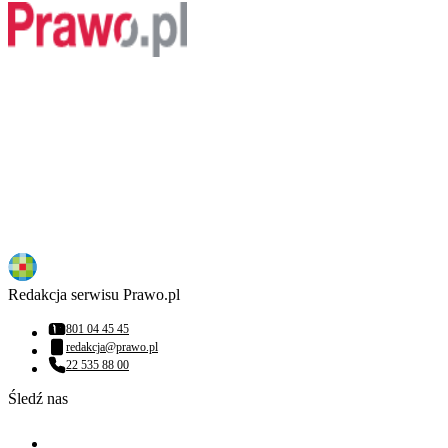
Redakcja serwisu Prawo.pl
801 04 45 45
Numer telefonu:
redakcja@prawo.pl
Adres email:
22 535 88 00
Numer telefonu:
Śledź nas