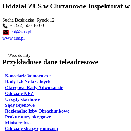
Oddział ZUS w Chrzanowie Inspektorat w 
Sucha Beskidzka
, Rynek 12
Tel: (22) 560-16-00
cot@zus.pl
www.zus.pl
Wróć do listy
Przykładowe dane teleadresowe
otwiera się w nowej karcie
Kancelarie komornicze
otwiera się w nowej karcie
Rady Izb Notarialnych
otwiera się w nowej karcie
Okręgowe Rady Adwokackie
otwiera się w nowej karcie
Oddziały NFZ
otwiera się w nowej karcie
Urzędy skarbowe
otwiera się w nowej karcie
Sądy rejonowe
otwiera się w nowej karcie
Regionalne Izby Obrachunkowe
otwiera się w nowej karcie
Prokuratury okręgowe
otwiera się w nowej karcie
Ministerstwa
otwiera się w nowej karcie
Oddziały straży granicznej