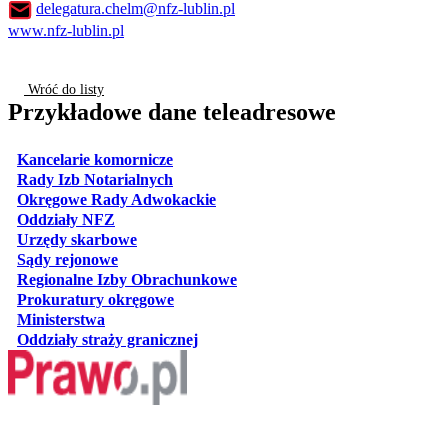
delegatura.chelm@nfz-lublin.pl
www.nfz-lublin.pl
Wróć do listy
Przykładowe dane teleadresowe
otwiera się w nowej karcie
Kancelarie komornicze
otwiera się w nowej karcie
Rady Izb Notarialnych
otwiera się w nowej karcie
Okręgowe Rady Adwokackie
otwiera się w nowej karcie
Oddziały NFZ
otwiera się w nowej karcie
Urzędy skarbowe
otwiera się w nowej karcie
Sądy rejonowe
otwiera się w nowej karcie
Regionalne Izby Obrachunkowe
otwiera się w nowej karcie
Prokuratury okręgowe
otwiera się w nowej karcie
Ministerstwa
otwiera się w nowej karcie
Oddziały straży granicznej