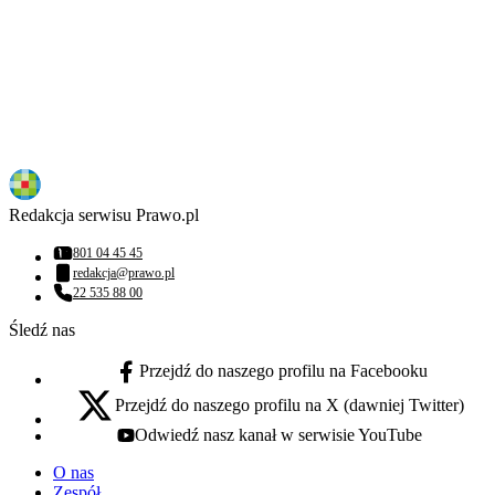
Redakcja serwisu Prawo.pl
801 04 45 45
Numer telefonu:
redakcja@prawo.pl
Adres email:
22 535 88 00
Numer telefonu:
Śledź nas
Przejdź do naszego profilu na Facebooku
facebook - otwiera się w nowej karcie
Przejdź do naszego profilu na X (dawniej Twitter)
x - otwiera się w nowej karcie
Odwiedź nasz kanał w serwisie YouTube
youtube - otwiera się w nowej karcie
O nas
Zespół