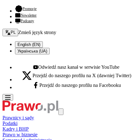
- otwiera się w nowej karcie
Promocje
Newsletter
Podcasty
Zmień język - bieżący:
Zmień język strony
PL
English (EN)
Українська (UA)
Odwiedź nasz kanał w serwisie YouTube
Youtube - otwiera się w nowej karcie
Przejdź do naszego profilu na X (dawniej Twitter)
X - otwiera się w nowej karcie
Przejdź do naszego profilu na Facebooku
Facebook - otwiera się w nowej karcie
Prawnicy i sądy
Podatki
Kadry i BHP
Prawo w biznesie