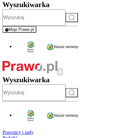
Wyszukiwarka
Szukaj
Moje Prawo.pl
- rejestracja i logowanie do serwisu
Nasze serwisy
Wyszukiwarka
Szukaj
Nasze serwisy
Prawnicy i sądy
Podatki