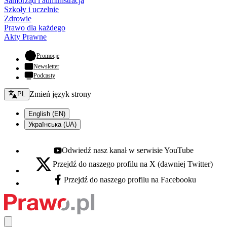
Samorząd i administracja
Szkoły i uczelnie
Zdrowie
Prawo dla każdego
Akty Prawne
- otwiera się w nowej karcie
Promocje
Newsletter
Podcasty
Zmień język - bieżący:
Zmień język strony
PL
English (EN)
Українська (UA)
Odwiedź nasz kanał w serwisie YouTube
Youtube - otwiera się w nowej karcie
Przejdź do naszego profilu na X (dawniej Twitter)
X - otwiera się w nowej karcie
Przejdź do naszego profilu na Facebooku
Facebook - otwiera się w nowej karcie