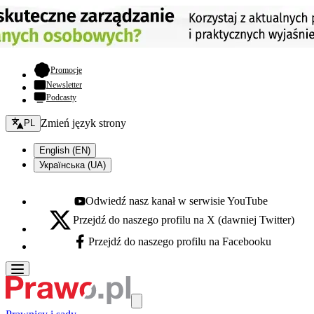
- otwiera się w nowej karcie
Promocje
Newsletter
Podcasty
Zmień język - bieżący:
Zmień język strony
PL
English (EN)
Українська (UA)
Odwiedź nasz kanał w serwisie YouTube
Youtube - otwiera się w nowej karcie
Przejdź do naszego profilu na X (dawniej Twitter)
X - otwiera się w nowej karcie
Przejdź do naszego profilu na Facebooku
Facebook - otwiera się w nowej karcie