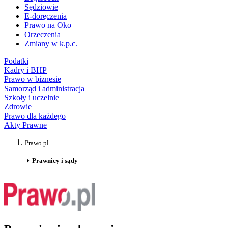
Sędziowie
E-doręczenia
Prawo na Oko
Orzeczenia
Zmiany w k.p.c.
Podatki
Kadry i BHP
Prawo w biznesie
Samorząd i administracja
Szkoły i uczelnie
Zdrowie
Prawo dla każdego
Akty Prawne
Prawo.pl
Prawnicy i sądy