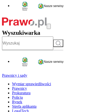
Nasze serwisy
Wyszukiwarka
Szukaj
Nasze serwisy
Prawnicy i sądy
Wymiar sprawiedliwości
Prawnicy
Prokuratura
Policja
Rynek
Strefa aplikanta
LegalTech