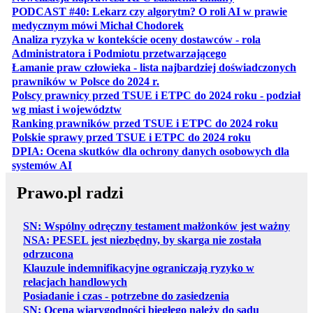
PODCAST #40: Lekarz czy algorytm? O roli AI w prawie
otwiera się w nowej karcie
medycznym mówi Michał Chodorek
Analiza ryzyka w kontekście oceny dostawców - rola
otwiera się w nowe
Administratora i Podmiotu przetwarzającego
Łamanie praw człowieka - lista najbardziej doświadczonych
otwiera się w nowej karcie
prawników w Polsce do 2024 r.
Polscy prawnicy przed TSUE i ETPC do 2024 roku - podział
otwiera się w nowej karcie
wg miast i województw
otwiera
Ranking prawników przed TSUE i ETPC do 2024 roku
otwiera się w
Polskie sprawy przed TSUE i ETPC do 2024 roku
DPIA: Ocena skutków dla ochrony danych osobowych dla
otwiera się w nowej karcie
systemów AI
Prawo.pl radzi
SN: Wspólny odręczny testament małżonków jest ważny
NSA: PESEL jest niezbędny, by skarga nie została
odrzucona
Klauzule indemnifikacyjne ograniczają ryzyko w
relacjach handlowych
Posiadanie i czas - potrzebne do zasiedzenia
SN: Ocena wiarygodności biegłego należy do sądu