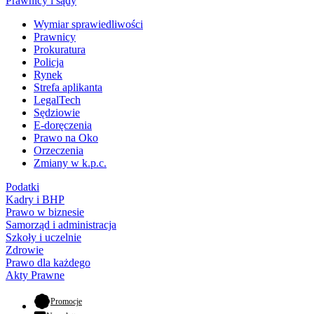
Prawnicy i sądy
Wymiar sprawiedliwości
Prawnicy
Prokuratura
Policja
Rynek
Strefa aplikanta
LegalTech
Sędziowie
E-doręczenia
Prawo na Oko
Orzeczenia
Zmiany w k.p.c.
Podatki
Kadry i BHP
Prawo w biznesie
Samorząd i administracja
Szkoły i uczelnie
Zdrowie
Prawo dla każdego
Akty Prawne
- otwiera się w nowej karcie
Promocje