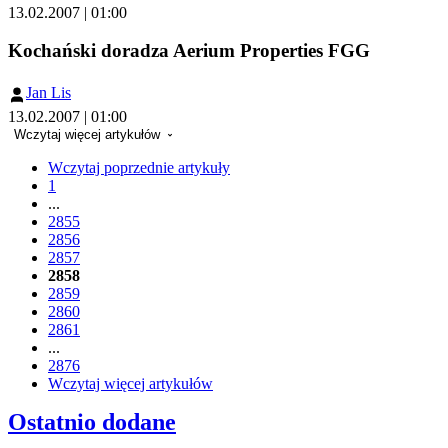
13.02.2007 | 01:00
Kochański doradza Aerium Properties FGG
Jan Lis
13.02.2007 | 01:00
Wczytaj więcej artykułów
Wczytaj poprzednie artykuły
1
...
2855
2856
2857
2858
2859
2860
2861
...
2876
Wczytaj więcej artykułów
Ostatnio dodane