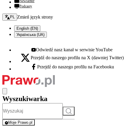
Newsletter
Podcasty
Zmień język - bieżący:
Zmień język strony
PL
English (EN)
Українська (UA)
Odwiedź nasz kanał w serwisie YouTube
Youtube - otwiera się w nowej karcie
Przejdź do naszego profilu na X (dawniej Twitter)
X - otwiera się w nowej karcie
Przejdź do naszego profilu na Facebooku
Facebook - otwiera się w nowej karcie
Wyszukiwarka
Szukaj
Moje Prawo.pl
- rejestracja i logowanie do serwisu