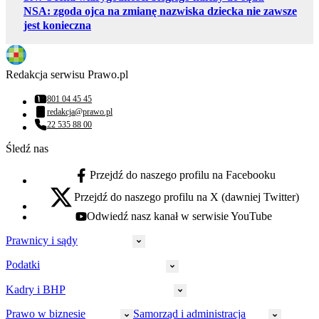
NSA: zgoda ojca na zmianę nazwiska dziecka nie zawsze
jest konieczna
Redakcja serwisu Prawo.pl
801 04 45 45
Numer telefonu:
redakcja@prawo.pl
Adres email:
22 535 88 00
Numer telefonu:
Śledź nas
Przejdź do naszego profilu na Facebooku
facebook - otwiera się w nowej karcie
Przejdź do naszego profilu na X (dawniej Twitter)
x - otwiera się w nowej karcie
Odwiedź nasz kanał w serwisie YouTube
youtube - otwiera się w nowej karcie
Prawnicy i sądy
Podatki
Wymiar sprawiedliwości
Prawnicy
Kadry i BHP
PIT
Prokuratura
CIT
Prawo w biznesie
Samorząd i administracja
Policja