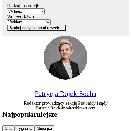
Rodzaj instytucji:
Województwo:
Szukaj danych kontaktowych
Patrycja Rojek-Socha
Redaktor prowadzący sekcję Prawnicy i sądy
Patrycja.Rojek@wolterskluwer.com
Najpopularniejsze
Najpopularniejsze wiadomości z
Najpopularniejsze wiadomości z
Najpopularniejsze wiadomości z
Dnia
Tygodnia
Miesiąca