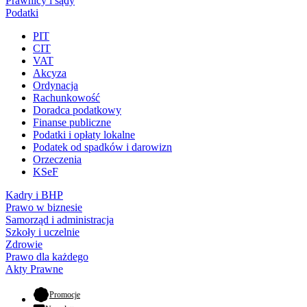
Prawnicy i sądy
Podatki
PIT
CIT
VAT
Akcyza
Ordynacja
Rachunkowość
Doradca podatkowy
Finanse publiczne
Podatki i opłaty lokalne
Podatek od spadków i darowizn
Orzeczenia
KSeF
Kadry i BHP
Prawo w biznesie
Samorząd i administracja
Szkoły i uczelnie
Zdrowie
Prawo dla każdego
Akty Prawne
- otwiera się w nowej karcie
Promocje