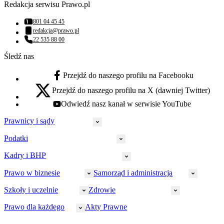
Redakcja serwisu Prawo.pl
801 04 45 45
Numer telefonu:
redakcja@prawo.pl
Adres email:
22 535 88 00
Numer telefonu:
Śledź nas
Przejdź do naszego profilu na Facebooku
facebook - otwiera się w nowej karcie
Przejdź do naszego profilu na X (dawniej Twitter)
x - otwiera się w nowej karcie
Odwiedź nasz kanał w serwisie YouTube
youtube - otwiera się w nowej karcie
Prawnicy i sądy
Podatki
Wymiar sprawiedliwości
Prawnicy
Kadry i BHP
PIT
Prokuratura
CIT
Prawo w biznesie
Samorząd i administracja
Policja
Prawo pracy
VAT
Rynek
HR
Szkoły i uczelnie
Zdrowie
Akcyza
Strefa aplikanta
Prawo gospodarcze
Samorząd terytorialny
BHP
Ordynacja
LegalTech
Małe i średnie firmy
Bezpieczeństwo publiczne
Prawo dla każdego
Akty Prawne
Ubezpieczenia społeczne
Rachunkowość
Sędziowie
Kadry w oświacie
Farmacja
Spółki
Administracja publiczna
PPK
Doradca podatkowy
E-doręczenia
Zarządzanie oświatą
Finansowanie zdrowia