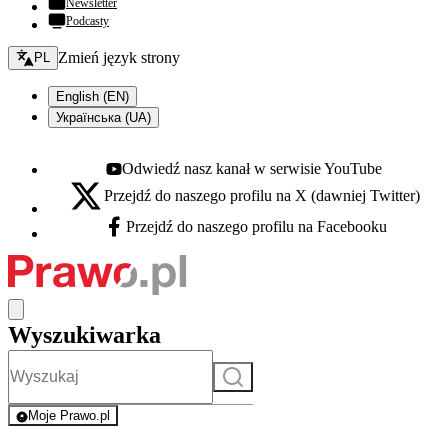
Newsletter
Podcasty
Zmień język - bieżący:
Zmień język strony
PL
English (EN)
Українська (UA)
Odwiedź nasz kanał w serwisie YouTube
Youtube - otwiera się w nowej karcie
Przejdź do naszego profilu na X (dawniej Twitter)
X - otwiera się w nowej karcie
Przejdź do naszego profilu na Facebooku
Facebook - otwiera się w nowej karcie
Wyszukiwarka
Szukaj
Moje Prawo.pl
- rejestracja i logowanie do serwisu