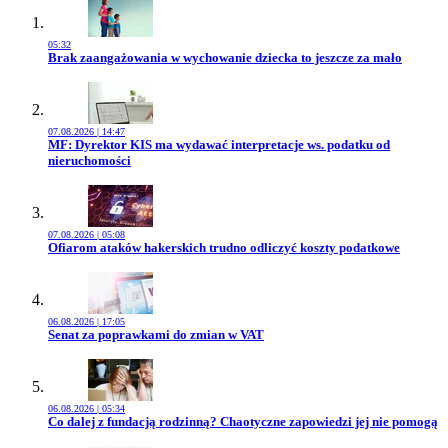
05:32
Przejdź do artykułu:
Brak zaangażowania w wychowanie dziecka to jeszcze za mało
07.08.2026 | 14:47
Przejdź do artykułu:
MF: Dyrektor KIS ma wydawać interpretacje ws. podatku od
nieruchomości
07.08.2026 | 05:08
Przejdź do artykułu:
Ofiarom ataków hakerskich trudno odliczyć koszty podatkowe
06.08.2026 | 17:05
Przejdź do artykułu:
Senat za poprawkami do zmian w VAT
06.08.2026 | 05:34
Przejdź do artykułu:
Co dalej z fundacją rodzinną? Chaotyczne zapowiedzi jej nie pomogą