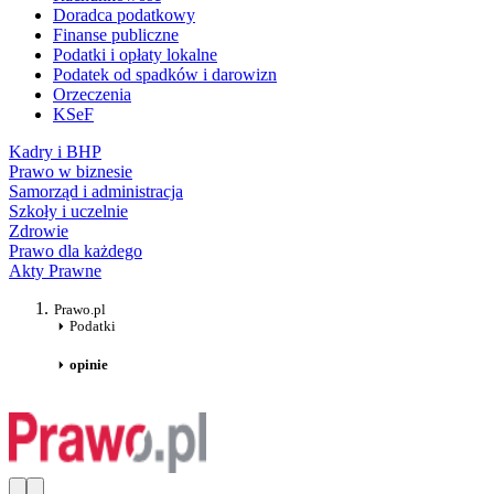
Doradca podatkowy
Finanse publiczne
Podatki i opłaty lokalne
Podatek od spadków i darowizn
Orzeczenia
KSeF
Kadry i BHP
Prawo w biznesie
Samorząd i administracja
Szkoły i uczelnie
Zdrowie
Prawo dla każdego
Akty Prawne
Prawo.pl
Podatki
opinie