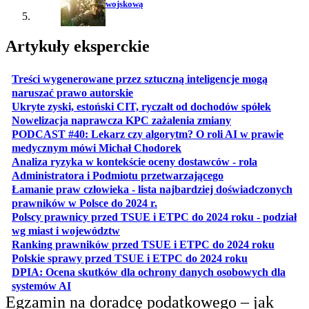
wojskową
Artykuły eksperckie
Treści wygenerowane przez sztuczną inteligencje mogą
otwiera się w nowej karcie
naruszać prawo autorskie
otwiera 
Ukryte zyski, estoński CIT, ryczałt od dochodów spółek
otwiera się w no
Nowelizacja naprawcza KPC zażalenia zmiany
PODCAST #40: Lekarz czy algorytm? O roli AI w prawie
otwiera się w nowej karcie
medycznym mówi Michał Chodorek
Analiza ryzyka w kontekście oceny dostawców - rola
otwiera się w nowe
Administratora i Podmiotu przetwarzającego
Łamanie praw człowieka - lista najbardziej doświadczonych
otwiera się w nowej karcie
prawników w Polsce do 2024 r.
Polscy prawnicy przed TSUE i ETPC do 2024 roku - podział
otwiera się w nowej karcie
wg miast i województw
otwiera
Ranking prawników przed TSUE i ETPC do 2024 roku
otwiera się w
Polskie sprawy przed TSUE i ETPC do 2024 roku
DPIA: Ocena skutków dla ochrony danych osobowych dla
otwiera się w nowej karcie
systemów AI
Egzamin na doradcę podatkowego – jak