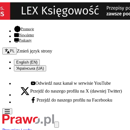
- otwiera się w nowej karcie
Promocje
Newsletter
Podcasty
Zmień język - bieżący:
Zmień język strony
PL
English (EN)
Українська (UA)
Odwiedź nasz kanał w serwisie YouTube
Youtube - otwiera się w nowej karcie
Przejdź do naszego profilu na X (dawniej Twitter)
X - otwiera się w nowej karcie
Przejdź do naszego profilu na Facebooku
Facebook - otwiera się w nowej karcie