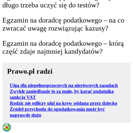
długo trzeba uczyć się do testów?
Egzamin na doradcę podatkowego – na co
zwracać uwagę rozwiązując kazusy?
Egzamin na doradcę podatkowego – którą
część zdaje najmniej kandydatów?
Prawo.pl radzi
Ulga dla niepełnosprawnych na nierównych zasadach
Zwykłe zaniedbanie to za mało, by karać podatnika
sankcją VAT
Rodzic nie odliczy ulgi na krew oddaną przez dziecko
Źródeł przychodu do opodatkowania może być
naprawdę dużo