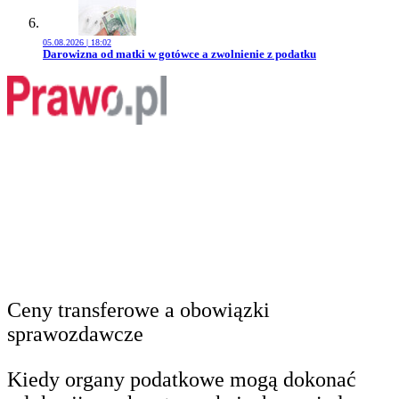
05.08.2026 | 18:02
Przejdź do artykułu:
Darowizna od matki w gotówce a zwolnienie z podatku
Ceny transferowe a obowiązki
sprawozdawcze
Kiedy organy podatkowe mogą dokonać