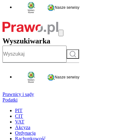
Nasze serwisy
Wyszukiwarka
Szukaj
Nasze serwisy
Prawnicy i sądy
Podatki
PIT
CIT
VAT
Akcyza
Ordynacja
Rachunkowość