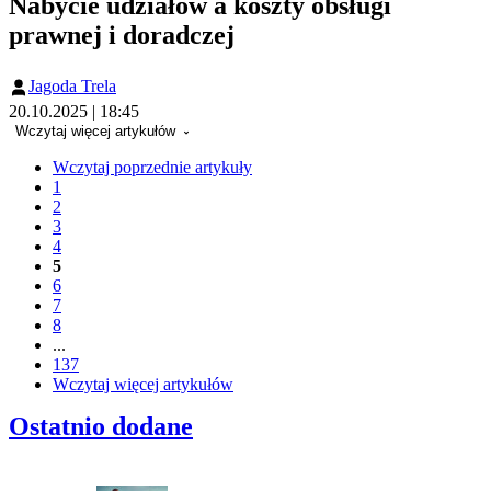
Nabycie udziałów a koszty obsługi
prawnej i doradczej
Jagoda Trela
20.10.2025 | 18:45
Wczytaj więcej artykułów
Wczytaj poprzednie artykuły
1
2
3
4
5
6
7
8
...
137
Wczytaj więcej artykułów
Ostatnio dodane